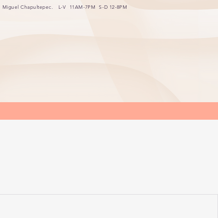
n Miguel Chapultepec.
L-V 11AM-7PM S-D 12-8PM