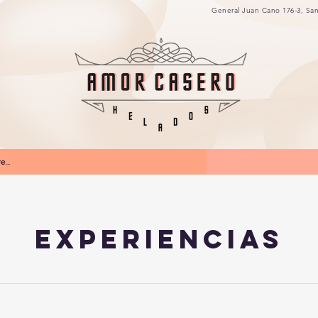
General Juan Cano 176-3,
Sa
...
Experiencias